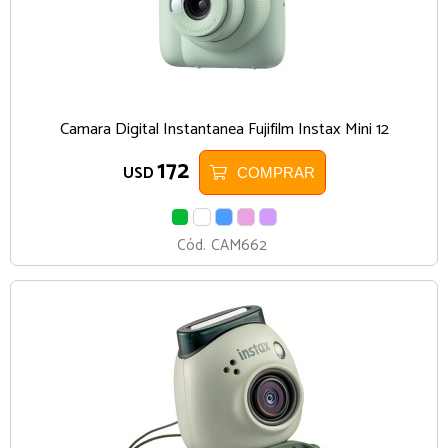
Camara Digital Instantanea Fujifilm Instax Mini 12
172
USD
COMPRAR
VERDE
BLANCO
CELESTE
ROSA
LILA
Cód.
CAM662