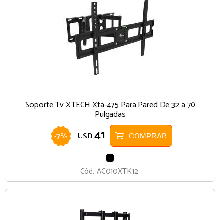
Soporte Tv XTECH Xta-475 Para Pared De 32 a 70
Pulgadas
41
-
7
%
USD
COMPRAR
NEGRO
Cód.
AC010XTK12