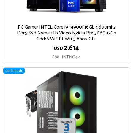
PC Gamer INTEL Core i9 14900f 16Gb 5600mhz
Ddr5 Ssd Nvme 1Tb Video Nvidia Rtx 3060 12Gb
Gddr6 Wifi Bt W11 3 Años Gtia
2.614
USD
Cód.
INTNG42
Destacado