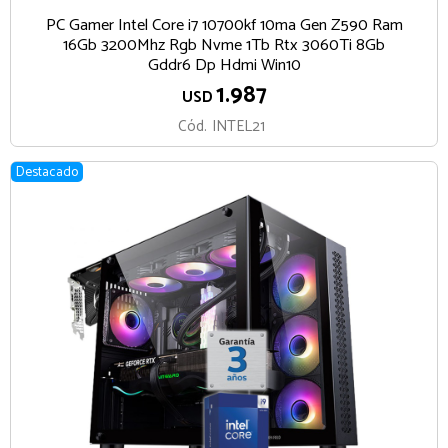
PC Gamer Intel Core i7 10700kf 10ma Gen Z590 Ram
16Gb 3200Mhz Rgb Nvme 1Tb Rtx 3060Ti 8Gb
Gddr6 Dp Hdmi Win10
1.987
USD
Cód.
INTEL21
Destacado