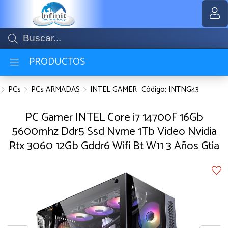
Compartir por email
MI COMPRA
PRODUCTOS
PCs
PCs ARMADAS
INTEL GAMER
Código: INTNG43
PC Gamer INTEL Core i7 14700F 16Gb
5600mhz Ddr5 Ssd Nvme 1Tb Video Nvidia
Rtx 3060 12Gb Gddr6 Wifi Bt W11 3 Años Gtia
Enviar