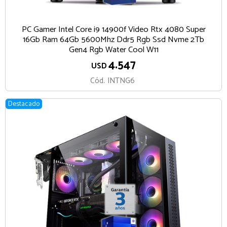
PC Gamer Intel Core i9 14900f Video Rtx 4080 Super
16Gb Ram 64Gb 5600Mhz Ddr5 Rgb Ssd Nvme 2Tb
Gen4 Rgb Water Cool W11
4.547
USD
Cód.
INTNG6
Destacado