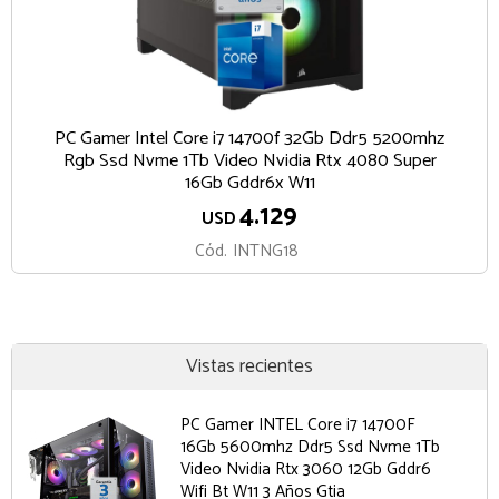
PC Gamer Intel Core i7 14700f 32Gb Ddr5 5200mhz
Rgb Ssd Nvme 1Tb Video Nvidia Rtx 4080 Super
16Gb Gddr6x W11
4.129
USD
Cód.
INTNG18
Vistas recientes
PC Gamer INTEL Core i7 14700F
16Gb 5600mhz Ddr5 Ssd Nvme 1Tb
Video Nvidia Rtx 3060 12Gb Gddr6
Wifi Bt W11 3 Años Gtia