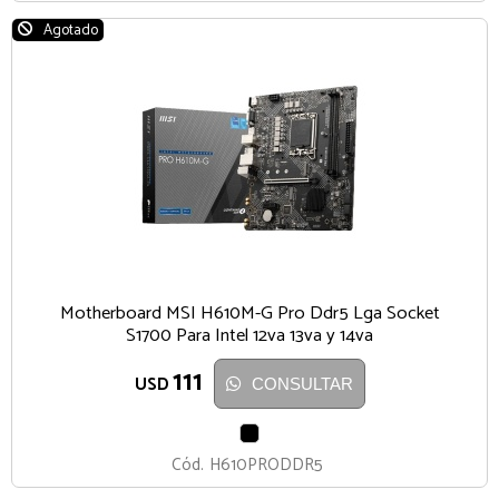
Agotado
Motherboard MSI H610M-G Pro Ddr5 Lga Socket
S1700 Para Intel 12va 13va y 14va
111
USD
CONSULTAR
NEGRO
Cód.
H610PRODDR5