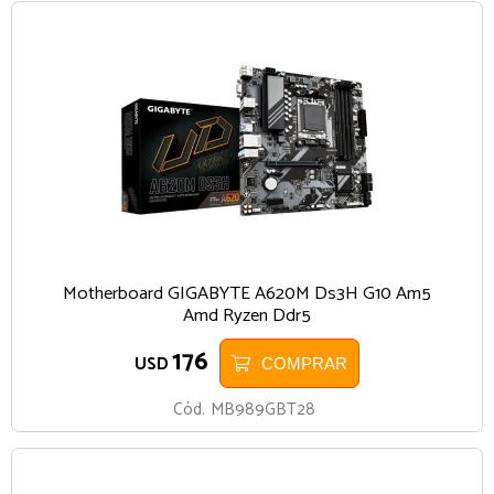
Motherboard GIGABYTE A620M Ds3H G10 Am5
Amd Ryzen Ddr5
176
USD
COMPRAR
Cód.
MB989GBT28