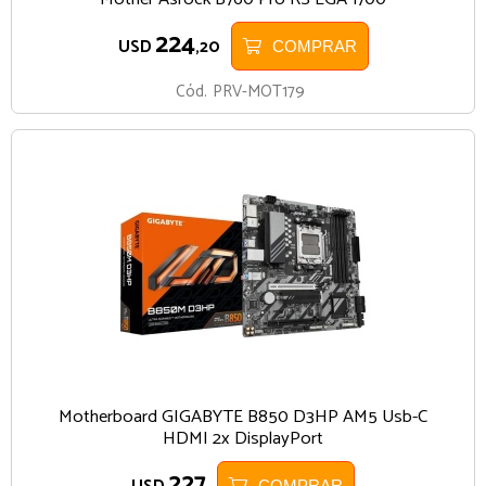
224
USD
,20
COMPRAR
Cód.
PRV-MOT179
Motherboard GIGABYTE B850 D3HP AM5 Usb-C
HDMI 2x DisplayPort
227
COMPRAR