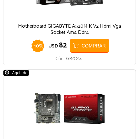
Motherboard GIGABYTE A520M K V2 Hdmi Vga
Socket Am4 Ddr4
82
-
10
%
USD
COMPRAR
Cód.
GB0214
Agotado