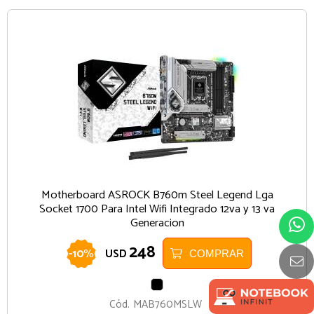
Motherboard ASROCK B760m Steel Legend Lga
Socket 1700 Para Intel Wifi Integrado 12va y 13 va
Generacion
248
-
10
%
USD
COMPRAR
NEGRO
Cód.
MAB760MSLW