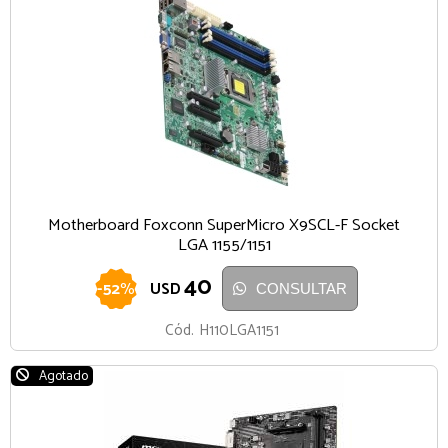
Motherboard Foxconn SuperMicro X9SCL-F Socket
LGA 1155/1151
40
-
52
%
USD
CONSULTAR
Cód.
H110LGA1151
Agotado