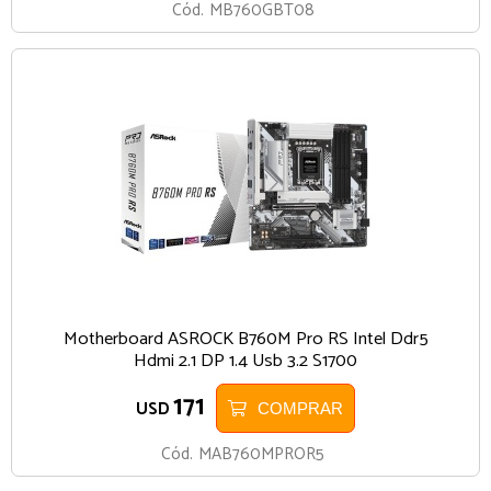
Cód.
MB760GBT08
Motherboard ASROCK B760M Pro RS Intel Ddr5
Hdmi 2.1 DP 1.4 Usb 3.2 S1700
171
USD
COMPRAR
Cód.
MAB760MPROR5