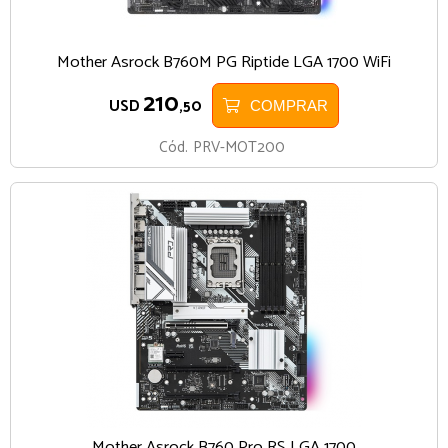
Mother Asrock B760M PG Riptide LGA 1700 WiFi
210
USD
,50
COMPRAR
Cód.
PRV-MOT200
Mother Asrock B760 Pro RS LGA 1700