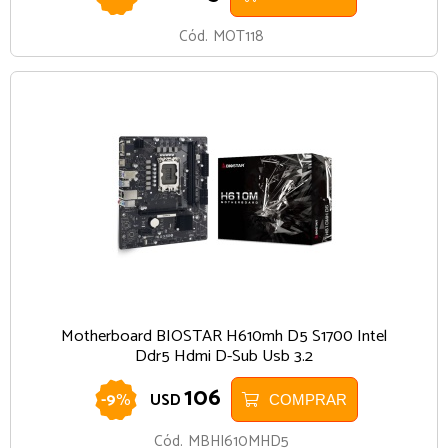
Cód.
MOT118
Motherboard BIOSTAR H610mh D5 S1700 Intel
Ddr5 Hdmi D-Sub Usb 3.2
106
-
9
%
USD
COMPRAR
Cód.
MBHI610MHD5