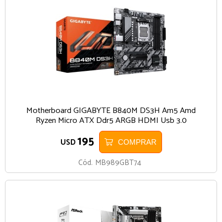
Motherboard GIGABYTE B840M DS3H Am5 Amd
Ryzen Micro ATX Ddr5 ARGB HDMI Usb 3.0
195
USD
COMPRAR
Cód.
MB989GBT74