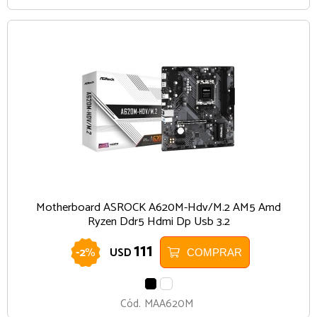
Motherboard ASROCK A620M-Hdv/M.2 AM5 Amd
Ryzen Ddr5 Hdmi Dp Usb 3.2
111
-
2
%
USD
COMPRAR
NEGRO
BLANCO
Cód.
MAA620M