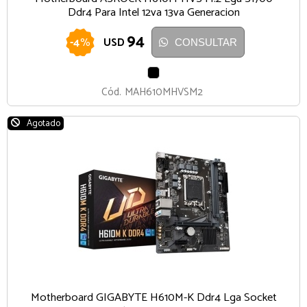
Ddr4 Para Intel 12va 13va Generacion
94
-
4
%
USD
CONSULTAR
NEGRO
Cód.
MAH610MHVSM2
Agotado
Motherboard GIGABYTE H610M-K Ddr4 Lga Socket