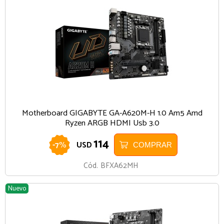
Motherboard GIGABYTE GA-A620M-H 1.0 Am5 Amd
Ryzen ARGB HDMI Usb 3.0
114
-
7
%
USD
COMPRAR
Cód.
BFXA62MH
Nuevo