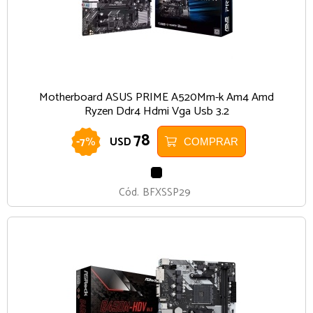
Motherboard ASUS PRIME A520Mm-k Am4 Amd
Ryzen Ddr4 Hdmi Vga Usb 3.2
78
-
7
%
USD
COMPRAR
NEGRO
Cód.
BFXSSP29