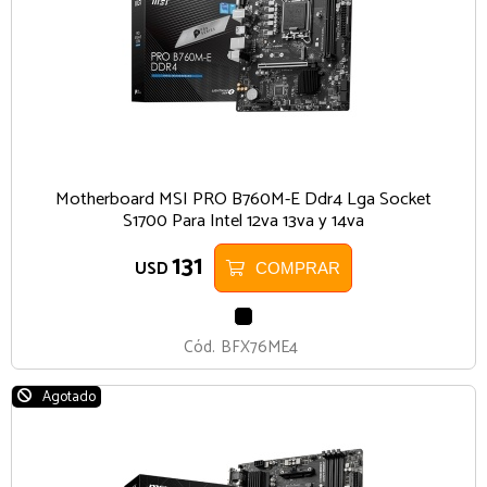
Motherboard MSI PRO B760M-E Ddr4 Lga Socket
S1700 Para Intel 12va 13va y 14va
131
USD
COMPRAR
NEGRO
Cód.
BFX76ME4
Agotado