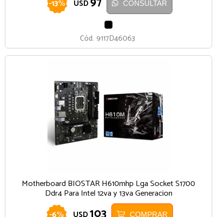
97
-
13
%
USD
CONSULTAR
NEGRO
Cód.
9117D46063
Motherboard BIOSTAR H610mhp Lga Socket S1700
Ddr4 Para Intel 12va y 13va Generacion
103
-
6
%
USD
COMPRAR