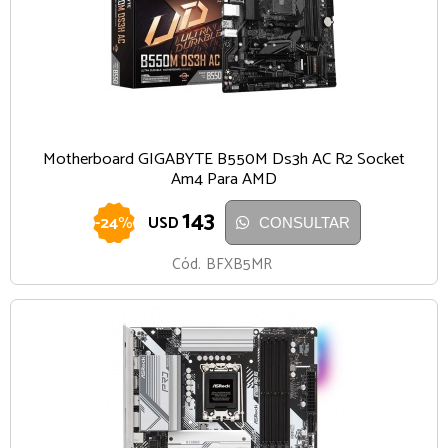
Motherboard GIGABYTE B550M Ds3h AC R2 Socket
Am4 Para AMD
143
-
24
%
USD
CONSULTAR
Cód.
BFXB5MR