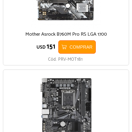
Mother Asrock B760M Pro RS LGA 1700
151
USD
COMPRAR
Cód.
PRV-MOT181