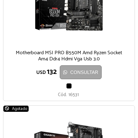
Motherboard MSI PRO B550M Amd Ryzen Socket
Am4 Ddr4 Hdmi Vga Usb 3.0
132
USD
CONSULTAR
NEGRO
Cód.
16531
Agotado