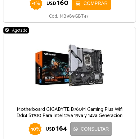
160
-
1
%
USD
COMPRAR
Cód.
MB989GBT47
Agotado
Motherboard GIGABYTE B760M Gaming Plus Wifi
Ddr4 S1700 Para Intel 12va 13va y 14va Generacion
164
-
10
%
USD
CONSULTAR