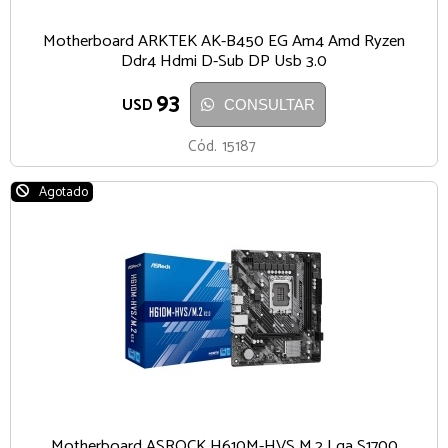
Motherboard ARKTEK AK-B450 EG Am4 Amd Ryzen
Ddr4 Hdmi D-Sub DP Usb 3.0
93
USD
CONSULTAR
Cód.
15187
Agotado
Motherboard ASROCK H610M-HVS M.2 Lga S1700