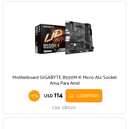
Motherboard GIGABYTE B550M-K Micro Atx Socket
Am4 Para Amd
114
-
7
%
USD
COMPRAR
Cód.
GB0211