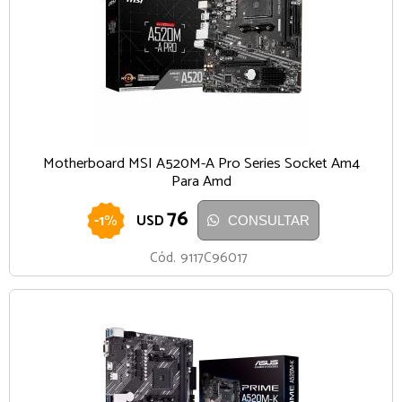
Motherboard MSI A520M-A Pro Series Socket Am4
Para Amd
76
-
1
%
USD
CONSULTAR
Cód.
9117C96017