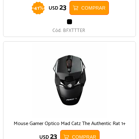
23
-
41
%
USD
COMPRAR
NEGRO
Cód.
BFXTTTER
Mouse Gamer Optico Mad Catz The Authentic Rat 1+
23
USD
COMPRAR