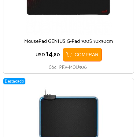
MousePad GENIUS G-Pad 700S 70x30cm
14
USD
,80
COMPRAR
Cód.
PRV-MOU306
Destacado