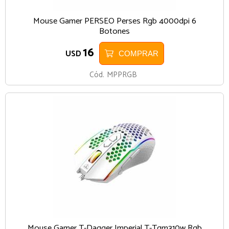
Mouse Gamer PERSEO Perses Rgb 4000dpi 6
Botones
16
USD
COMPRAR
Cód.
MPPRGB
Mouse Gamer T-Dagger Imperial T-Tgm310w Rgb