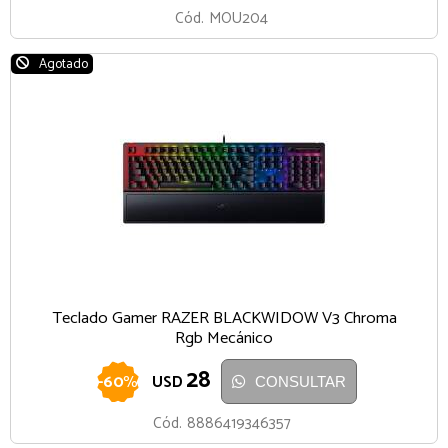
Cód.
MOU204
Agotado
Teclado Gamer RAZER BLACKWIDOW V3 Chroma
Rgb Mecánico
28
-
60
%
USD
CONSULTAR
Cód.
8886419346357