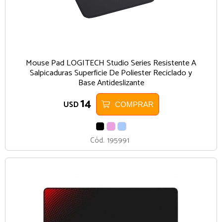
Mouse Pad LOGITECH Studio Series Resistente A
Salpicaduras Superficie De Poliester Reciclado y
Base Antideslizante
14
USD
COMPRAR
NEGRO
ROSA
AZUL
CLARO
Cód.
195991