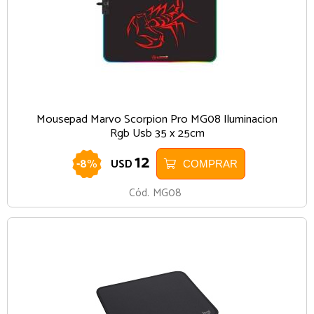
Mousepad Marvo Scorpion Pro MG08 Iluminacion
Rgb Usb 35 x 25cm
12
-
8
%
USD
COMPRAR
Cód.
MG08