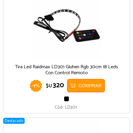
Tira Led Raidmax LD301 Gluhen Rgb 30cm 18 Leds
Con Control Remoto
320
-
1
%
$U
COMPRAR
NEGRO
Cód.
LD301
Destacado