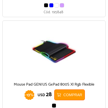
NEGRO
AZUL
BLANCO
LILA
Cód.
195848
Mouse Pad GENIUS GxPad 800S Xl Rgb Flexible
28
-
13
%
USD
COMPRAR
NEGRO