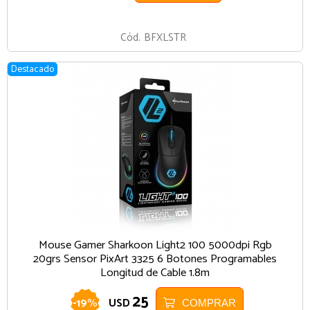
BLANCO
Cód.
BFXLSTR
Destacado
Mouse Gamer Sharkoon Light2 100 5000dpi Rgb
20grs Sensor PixArt 3325 6 Botones Programables
Longitud de Cable 1.8m
25
-
19
%
USD
COMPRAR