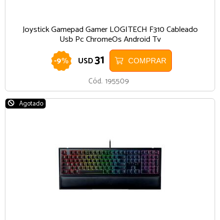
Joystick Gamepad Gamer LOGITECH F310 Cableado
Usb Pc ChromeOs Android Tv
31
-
9
%
USD
COMPRAR
Cód.
195509
Agotado