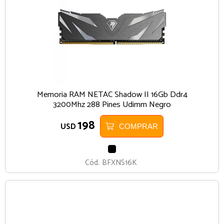
Memoria RAM NETAC Shadow II 16Gb Ddr4
3200Mhz 288 Pines Udimm Negro
198
USD
COMPRAR
NEGRO
Cód.
BFXNS16K