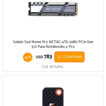
Solido Ssd Nvme M.2 NETAC 4Tb 2280 PCIe Gen
5.0 Para Notebooks y Pcs
783
-
4
%
USD
COMPRAR
Cód.
BFX4R15