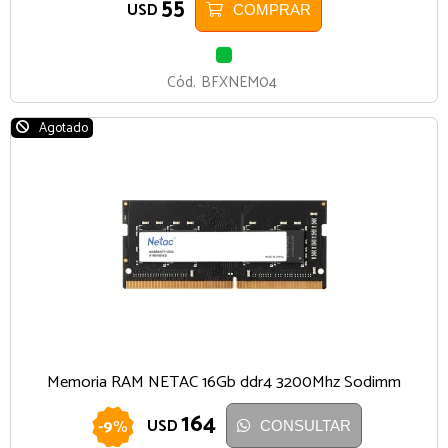
55
USD
COMPRAR
VERDE
Cód.
BFXNEM04
Agotado
Memoria RAM NETAC 16Gb ddr4 3200Mhz Sodimm
164
-
9
%
USD
CONSULTAR