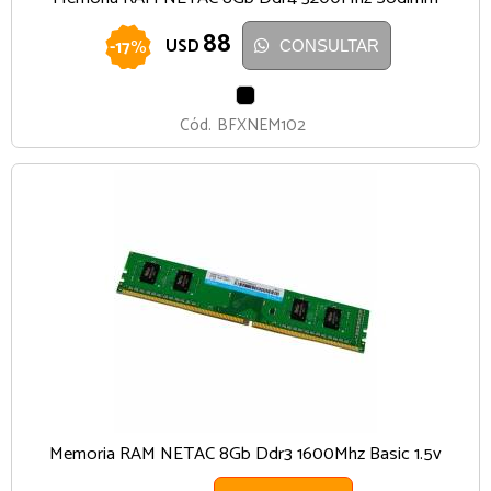
88
-
17
%
USD
CONSULTAR
NEGRO
Cód.
BFXNEM102
Memoria RAM NETAC 8Gb Ddr3 1600Mhz Basic 1.5v