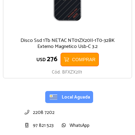
Disco Ssd 1Tb NETAC NT01ZX20II-1T0-32BK
Externo Magnetico Usb-C 3.2
276
USD
COMPRAR
Cód.
BFXZX2II1
Local Aguada
2208 7202
97 821 523
WhatsApp