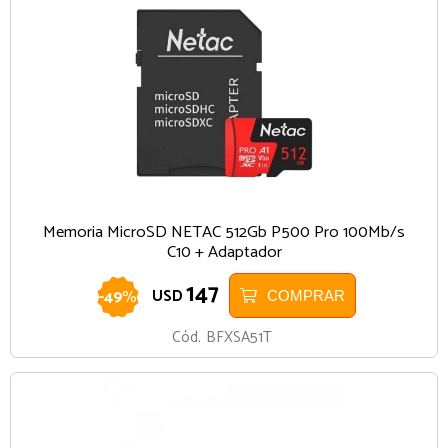
Memoria MicroSD NETAC 512Gb P500 Pro 100Mb/s
C10 + Adaptador
147
-
49
%
USD
COMPRAR
Cód.
BFXSA51T