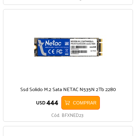
Ssd Solido M.2 Sata NETAC N535N 2Tb 2280
444
USD
COMPRAR
Cód.
BFXNED23