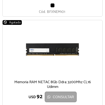
NEGRO
Cód.
BFXNEM101
Agotado
Memoria RAM NETAC 8Gb Ddr4 3200Mhz CL16
Udimm
92
USD
CONSULTAR