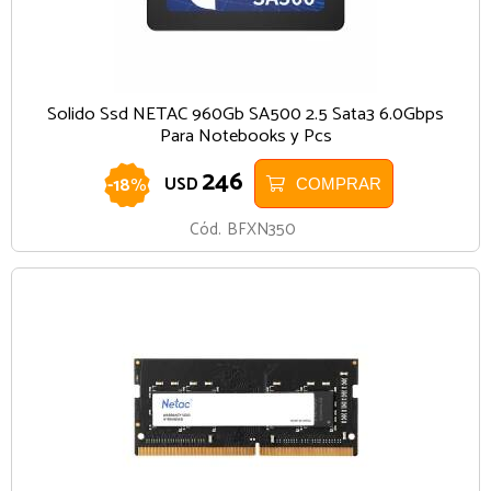
Solido Ssd NETAC 960Gb SA500 2.5 Sata3 6.0Gbps
Para Notebooks y Pcs
246
-
18
%
USD
COMPRAR
Cód.
BFXN350