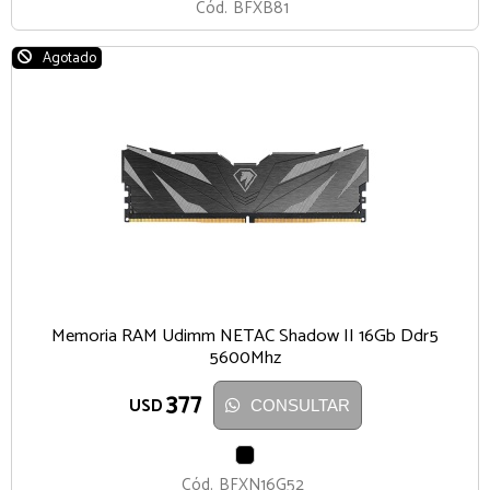
Cód.
BFXB81
Agotado
Memoria RAM Udimm NETAC Shadow II 16Gb Ddr5
5600Mhz
377
USD
CONSULTAR
NEGRO
Cód.
BFXN16G52