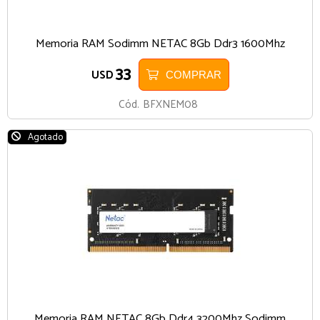
Memoria RAM Sodimm NETAC 8Gb Ddr3 1600Mhz
33
USD
COMPRAR
Cód.
BFXNEM08
Agotado
Memoria RAM NETAC 8Gb Ddr4 3200Mhz Sodimm