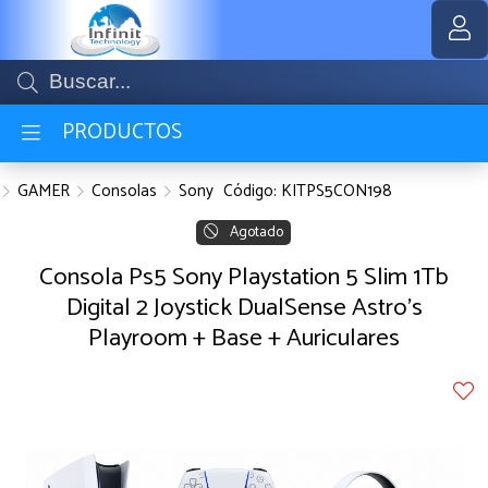
Compartir por email
MI COMPRA
PRODUCTOS
GAMER
Consolas
Sony
Código: KITPS5CON198
Agotado
Consola Ps5 Sony Playstation 5 Slim 1Tb
Digital 2 Joystick DualSense Astro's
Enviar
Playroom + Base + Auriculares