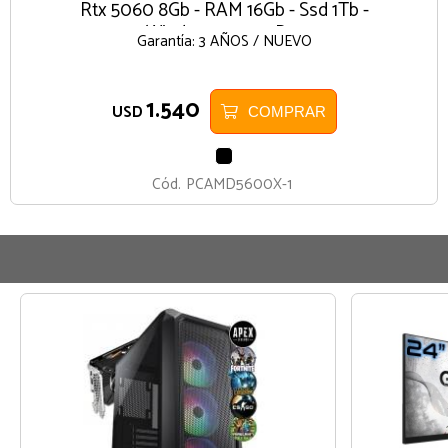
Rtx 5060 8Gb - RAM 16Gb - Ssd 1Tb -
Windows 10 u 11 Pro
Garantía: 3 AÑOS / NUEVO
1.540
USD
COMPRAR
NEGRO
Cód.
PCAMD5600X-1