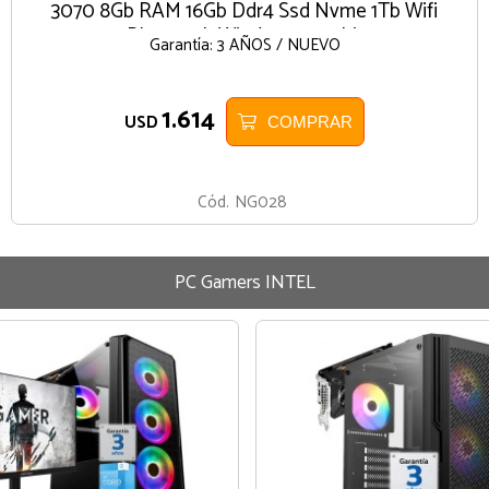
3070 8Gb RAM 16Gb Ddr4 Ssd Nvme 1Tb Wifi
Bluetooth Windows 11 64bit
Garantía: 3 AÑOS / NUEVO
1.614
USD
COMPRAR
Cód.
NG028
PC Gamers INTEL