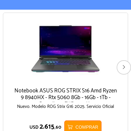
Notebook ASUS ROG STRIX S16 Amd Ryzen
9 8940HX - Rtx 5060 8Gb - 16Gb - 1Tb -
Pantalla 16 FHD+ 165Hz
Nuevo. Modelo ROG Strix G16 2025. Servicio Oficial
2.615
USD
,60
COMPRAR