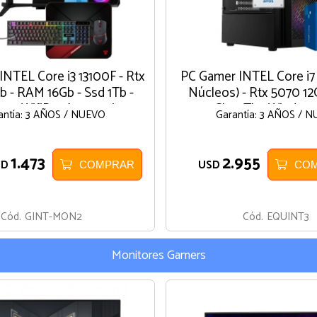
NTEL Core i3 13100F - Rtx
PC Gamer INTEL Core i7 
 - RAM 16Gb - Ssd 1Tb -
Núcleos) - Rtx 5070 1
4 - WifiBt - Accesorios -
32Gb - 1Tb - Windows
antía: 3 AÑOS / NUEVO
Garantía: 3 AÑOS / 
Windows
1.473
2.955
SD
USD
COMPRAR
CO
Cód.
GINT-MON2
Cód.
EQUINT3
Monitores Gamers