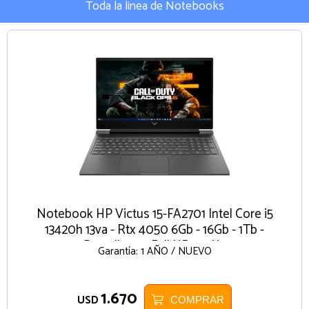
Toda la linea de Notebooks
Notebook HP Victus 15-FA2701 Intel Core i5
13420h 13va - Rtx 4050 6Gb - 16Gb - 1Tb -
Pantalla 15.6 Full HD 144Hz
Garantía: 1 AÑO / NUEVO
1.670
USD
COMPRAR