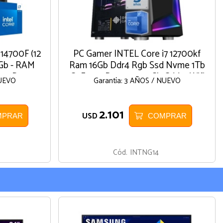
14700F (12
PC Gamer INTEL Core i7 12700kf
2Gb - RAM
Ram 16Gb Ddr4 Rgb Ssd Nvme 1Tb
 11 Pro
GeForce Rtx 3060 12Gb Gddr6 Wifi
NUEVO
Garantía: 3 AÑOS / NUEVO
W11 64bit
2.101
USD
MPRAR
COMPRAR
Cód.
INTNG14