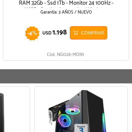
RAM 32Gb - Ssd 1Tb - Monitor 24 100Hz -
WifiBt Combo Accesorios Windows
Garantía: 3 AÑOS / NUEVO
1.198
-
4
%
USD
COMPRAR
Cód.
NG026-MON1