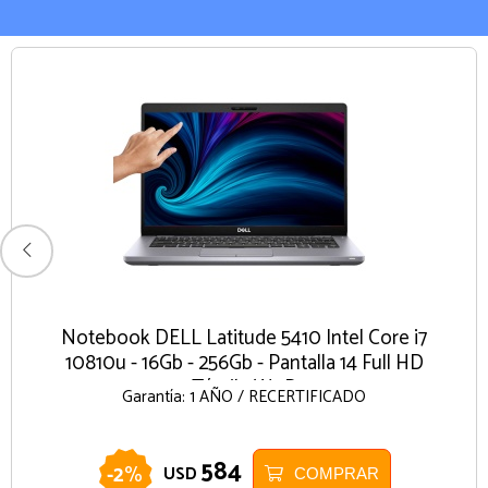
Notebook DELL Latitude 5410 Intel Core i7
10810u - 16Gb - 256Gb - Pantalla 14 Full HD
Táctil - W11P
Garantía: 1 AÑO / RECERTIFICADO
584
-
2
%
USD
COMPRAR