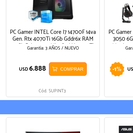
PC Gamer INTEL Core I7 14700F 14va
PC Gamer I
Gen. Rtx 4070Ti 16Gb Gddr6x RAM
3050 6Gb
128Gb Ddr5 5600Mhz Ssd Nvme 2Tb
Monitor 2
Garantía: 3 AÑOS / NUEVO
Gar
Wifi Windows 11 Pro
6.888
-
1
%
USD
U
COMPRAR
Cód.
SUPINT3